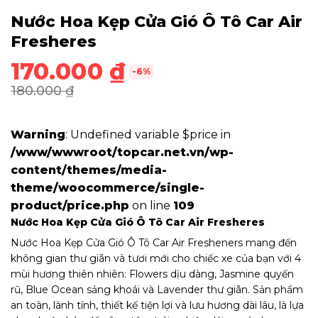
Nước Hoa Kẹp Cửa Gió Ô Tô Car Air
Fresheres
170.000
₫
-6%
180.000
₫
Warning
: Undefined variable $price in
/www/wwwroot/topcar.net.vn/wp-
content/themes/media-
theme/woocommerce/single-
product/price.php
on line
109
Nước Hoa Kẹp Cửa Gió Ô Tô Car Air Fresheres
Nước Hoa Kẹp Cửa Gió Ô Tô Car Air Fresheners mang đến
không gian thư giãn và tươi mới cho chiếc xe của bạn với 4
mùi hương thiên nhiên: Flowers dịu dàng, Jasmine quyến
rũ, Blue Ocean sảng khoái và Lavender thư giãn. Sản phẩm
an toàn, lành tính, thiết kế tiện lợi và lưu hương dài lâu, là lựa