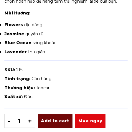
chọn hoàn hảo để nâng tầm trải nghiệm lái xe của bạn.
Mùi Hương:
Flowers
dịu dàng
Jasmine
quyến rũ
Blue Ocean
sảng khoái
Lavender
thư giãn
SKU:
215
Tình trạng:
Còn hàng
Thương hiệu:
Topcar
Xuất xứ:
Đức
Nước Hoa Kẹp Cửa Gió Ô Tô Car Air Fresheres quantit
Add to cart
Mua ngay