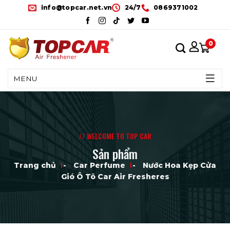
Skip
info@topcar.net.vn
24/7
0869371002
to
content
0
MENU
// WELCOME TO TOP CAR
Sản phẩm
Trang chủ
-
Car Perfume
-
Nước Hoa Kẹp Cửa
Gió Ô Tô Car Air Fresheres