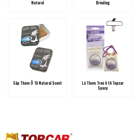
Natural
Brinding
Sáp Thơm Ô Tô Natural Scent
Lá Thơm Treo ô tô Topcar
Specy