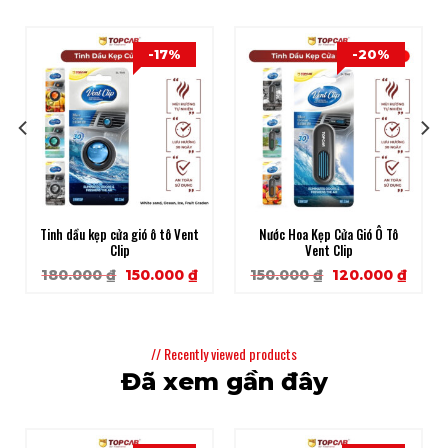
-17%
-20%
Tinh dầu kẹp cửa gió ô tô Vent
Nước Hoa Kẹp Cửa Gió Ô Tô
Clip
Vent Clip
Original
Current
Original
Curr
180.000
₫
150.000
₫
150.000
₫
120.000
₫
price
price
price
price
was:
is:
was:
is:
180.000 ₫.
150.000 ₫.
150.000 ₫.
120.0
// Recently viewed products
Đã xem gần đây