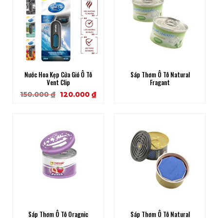
Nước Hoa Kẹp Cửa Gió Ô Tô
Sáp Thơm Ô Tô Natural
Vent Clip
Fragant
Original
Current
150.000
₫
120.000
₫
price
price
was:
is:
150.000 ₫.
120.000 ₫.
Sáp Thơm Ô Tô Oragnic
Sáp Thơm Ô Tô Natural