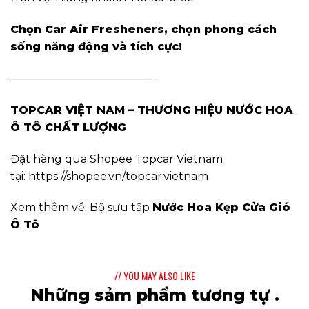
Chọn Car Air Fresheners, chọn phong cách
sống năng động và tích cực!
—————————————-
TOPCAR VIỆT NAM – THƯƠNG HIỆU NƯỚC HOA
Ô TÔ CHẤT LƯỢNG
Đặt hàng qua Shopee Topcar Vietnam
tại:
https://shopee.vn/topcar.vietnam
Xem thêm về: Bộ sưu tập
Nước Hoa Kẹp Cửa Gió
Ô Tô
// YOU MAY ALSO LIKE
Những sảm phẩm tương tự .