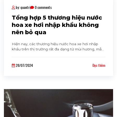
by: quantri
0 comments
Tổng hợp 5 thương hiệu nước
hoa xe hơi nhập khẩu không
nên bỏ qua
Hiện nay, các thương hiệu nước hoa xe hơi nhập
khẩu trên thị trường rất đa dạng từ mùi hương, mẫu
mã đến chất lượng. Điều này giúp khách hàng có
nhiều sự lựa chọn hơn nhưng cũng không tránh
28/07/2024
Đọc thêm
khỏi tâm lý hoang mang. Cùng theo Cavaha
Auto dõi bài viết dưới đây để tìm hiểu về top [...]