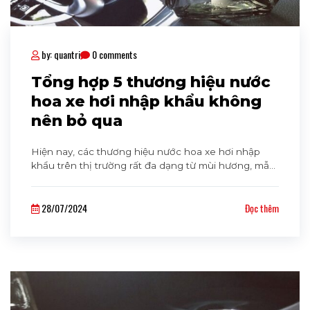
by: quantri
0 comments
Tổng hợp 5 thương hiệu nước
hoa xe hơi nhập khẩu không
nên bỏ qua
Hiện nay, các thương hiệu nước hoa xe hơi nhập
khẩu trên thị trường rất đa dạng từ mùi hương, mẫu
mã đến chất lượng. Điều này giúp khách hàng có
nhiều sự lựa chọn hơn nhưng cũng không tránh
28/07/2024
Đọc thêm
khỏi tâm lý hoang mang. Cùng theo Cavaha
Auto dõi bài viết dưới đây để tìm hiểu về top [...]