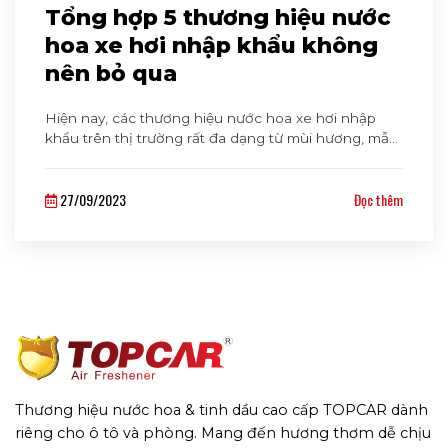
Tổng hợp 5 thương hiệu nước
hoa xe hơi nhập khẩu không
nên bỏ qua
Hiện nay, các thương hiệu nước hoa xe hơi nhập
khẩu trên thị trường rất đa dạng từ mùi hương, mẫu
mã đến chất lượng. Điều này giúp khách hàng có
nhiều sự lựa chọn hơn nhưng cũng không tránh
27/09/2023
Đọc thêm
khỏi tâm lý hoang mang. Cùng theo Cavaha
Auto dõi bài viết dưới đây để tìm hiểu về top [...]
Thương hiệu nước hoa & tinh dầu cao cấp TOPCAR dành
riêng cho ô tô và phòng. Mang đến hương thơm dễ chịu