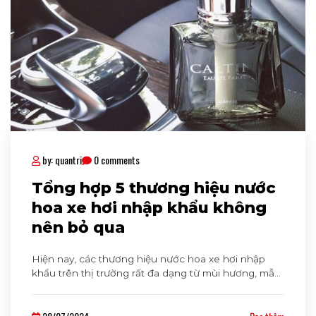
by: quantri
0 comments
Tổng hợp 5 thương hiệu nước
hoa xe hơi nhập khẩu không
nên bỏ qua
Hiện nay, các thương hiệu nước hoa xe hơi nhập
khẩu trên thị trường rất đa dạng từ mùi hương, mẫu
mã đến chất lượng. Điều này giúp khách hàng có
nhiều sự lựa chọn hơn nhưng cũng không tránh
khỏi tâm lý hoang mang. Cùng theo Cavaha