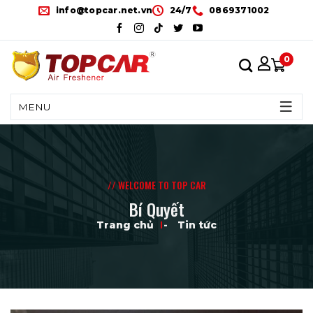
Skip
info@topcar.net.vn
24/7
0869371002
to
content
0
MENU
// WELCOME TO TOP CAR
Bí Quyết
Trang chủ
-
Tin tức