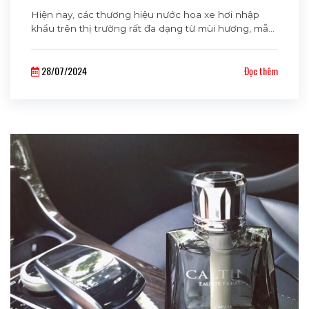
Hiện nay, các thương hiệu nước hoa xe hơi nhập
khẩu trên thị trường rất đa dạng từ mùi hương, mẫu
mã đến chất lượng. Điều này giúp khách hàng có
nhiều sự lựa chọn hơn nhưng cũng không tránh
28/07/2024
Đọc thêm
khỏi tâm lý hoang mang. Cùng theo Cavaha
Auto dõi bài viết dưới đây để tìm hiểu về top [...]