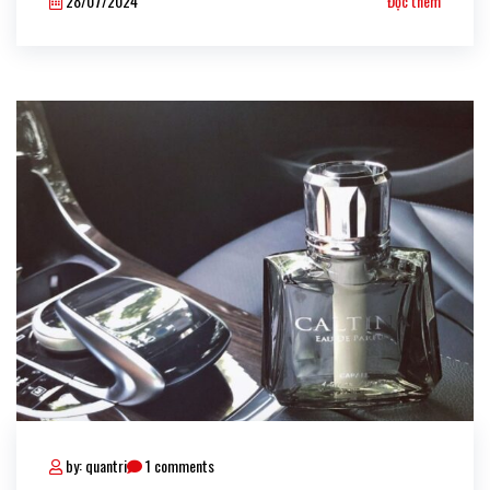
28/07/2024
Đọc thêm
Auto dõi bài viết dưới đây để tìm hiểu về top [...]
by: quantri
1 comments