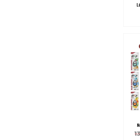
L
N
1