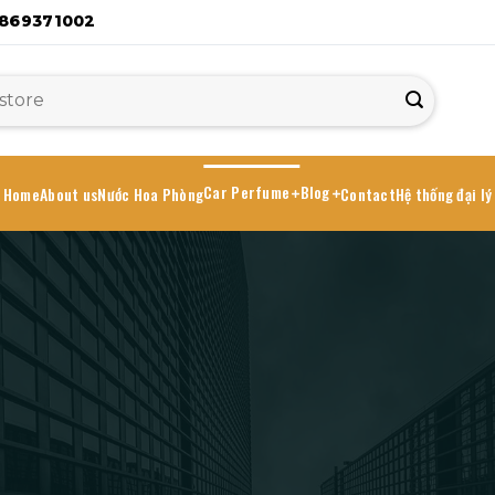
869371002
Car Perfume
Blog
Home
About us
Nước Hoa Phòng
Contact
Hệ thống đại lý