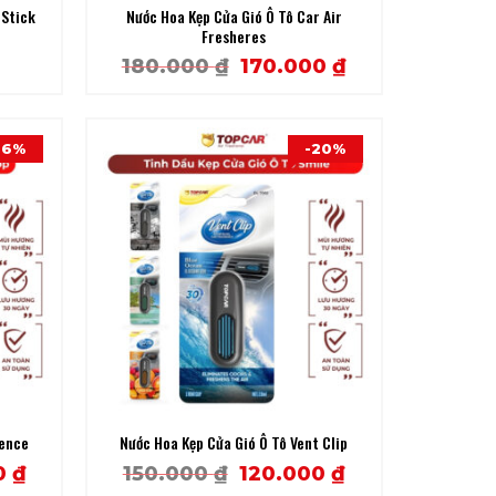
 Stick
Nước Hoa Kẹp Cửa Gió Ô Tô Car Air
Fresheres
Original
Current
180.000
₫
170.000
₫
price
price
was:
is:
180.000 ₫.
170.000 ₫.
-6%
-20%
vence
Nước Hoa Kẹp Cửa Gió Ô Tô Vent Clip
l
Current
Original
Current
0
₫
150.000
₫
120.000
₫
price
price
price