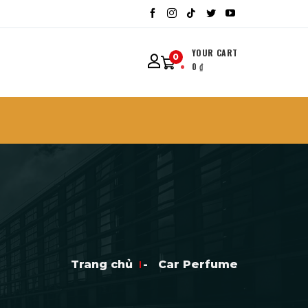
YOUR CART
0
0
₫
Trang chủ
-
Car Perfume