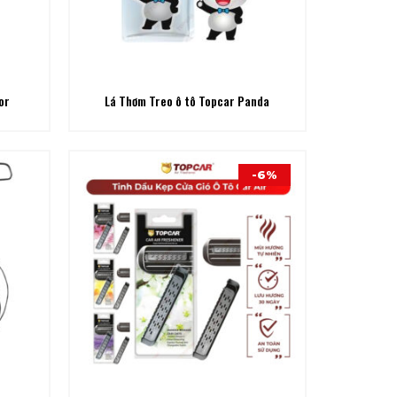
or
Lá Thơm Treo ô tô Topcar Panda
-6%