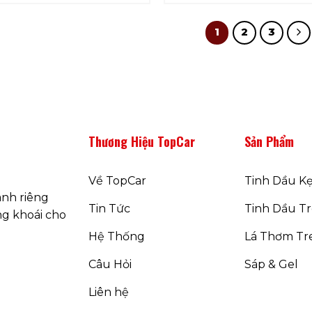
was:
is:
was:
135.000 ₫.
130.000 ₫.
180.000
1
2
3
Thương Hiệu TopCar
Sản Phẩm
Về TopCar
Tinh Dầu K
nh riêng
Tin Tức
Tinh Dầu T
g khoái cho
Hệ Thống
Lá Thơm Tr
Câu Hỏi
Sáp & Gel
Liên hệ