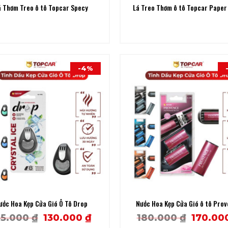
á Thơm Treo ô tô Topcar Specy
Lá Treo Thơm ô tô Topcar Paper
-4%
ước Hoa Kẹp Cửa Gió Ô Tô Drop
Nước Hoa Kẹp Cửa Gió ô tô Pro
Original
Current
Origina
35.000
₫
130.000
₫
180.000
₫
170.00
price
price
price